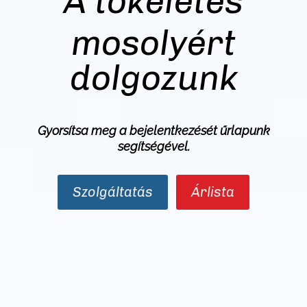
A tökéletes
mosolyért
dolgozunk
Gyorsítsa meg a bejelentkezését
űrlapunk
segítségével.
Szolgáltatás
Árlista