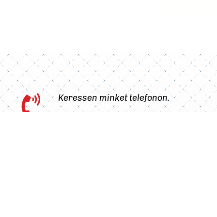
Keressen minket telefonon.

Foglalja le várakozás nélkül,

online az időpontját.
Válassza ki a kezelést, a legkényelmesebb
időpontot és véglegesítse a foglalását.
Tovább az időpontfoglalásra.
Iratkozzon fel a hírlevelünkre!