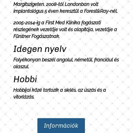
Margitszigeten. 2008-tól Londonban volt
implantológus 5 éven keresztül a Forest&Ray-nél.
2005-2014-ig a First Med Klinika fogászati
részlegének vezetője volt és alapítója, vezetője a
Fürstner Fogászatnak.
Idegen nyelv
Folyékonyan beszél angolul, németül, franciául és
olaszul.
Hobbi
Hobbijai közé tartozik a síelés, az úszás és a
vitorlázás.
Információk