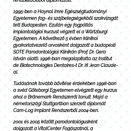
rehabilitációból diplomázott.
1995-ben a Haynal Imre Egészségtudományi
Egyetemen fog- és szájbetegségekből szakvizsgát
tett Budapesten. Ezután egy fogpótlás
implantológiai kurzust végzett el a Würtzburgi
Egyetemen. A következő 5 évben klinikai
gyakorlatvezető orvosként dolgozott a budapesti
SOTE Parodontológiai Klinikán (Prof. Dr. Gera
István alatt). 1996-ban megalapította az Institut
de Biotechnologies Dentaires-t Dr. Ifi Jean Claude-
al.
Tudásának tovább bővítése érdekében 1998-ban
a svéd Göteborgi Egyetemen elvégzett egy kurzus
ahol a Bränemark Rendszerről tanult. Majd a
németországi Stuttgartban szerzett diplomát
Cam-Log Implant Rendszerből 2004-ben.
2001 és 2005 között parodontológusként
dolgozott a VitalCenter Fogászatnál, a